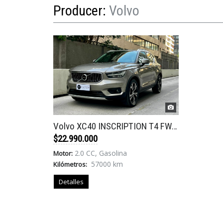
Producer:
Volvo
Volvo XC40 INSCRIPTION T4 FWD 2.0 AUT '2021
$22.990.000
2.0 CC, Gasolina
Motor:
57000 km
Kilómetros:
Detalles