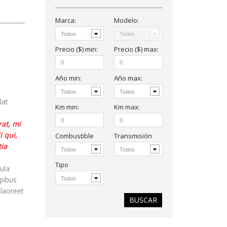
Marca:
Modelo:
Precio ($)
min
:
Precio ($)
max
:
Año
min
:
Año
max
:
s
lat
Km
min:
Km
max:
rat, mi
 qui,
Combustible
Transmisión
tia
Tipo
ula
pibus
 laoreet