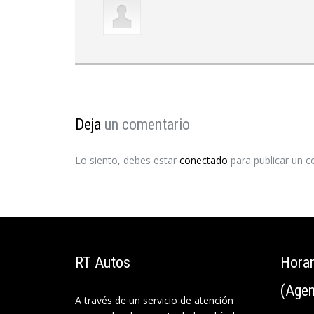
Deja
un comentario
Lo siento, debes estar
conectado
para publicar un c
RT
Autos
Hora
(Agen
A través de un servicio de atención