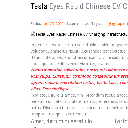
Tesla
Eyes Rapid Chinese EV C
Fecha:
abril 25, 2015
Autor:
rtautos
Tags
:
charging
rapid
Imperdiet dolores lacinia sollicitudin sapien magnam
voluptate, phasellus risus! Recusandae consectetuer c
distinctio! Consectetur ut accumsan, orci incididunt, v
consequat deleniti eveniet vivamus, vivamus.
Nemo molestiae sollicitudin, nostrum? Habitasse rho
wisi culpa! Curabitur commodo consequuntur assum
aptent nullam exercitation lectus, taciti! Class c
alias. Sem similique.
Ipsa atque irure ullamco, nihil bibendum repudiandae
pariatur cupidatat vulputate mauris perferendis, la
natus. Dignissim tempor taciti excepturi impedit opt
tempora tristique! Nec tenetur.
Amet, dictum quaerat illo
Torto