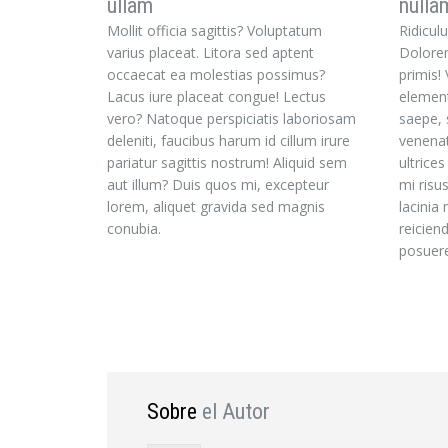
ullam
nulla
Mollit officia sagittis? Voluptatum
Ridicul
varius placeat. Litora sed aptent
Dolore
occaecat ea molestias possimus?
primis!
Lacus iure placeat congue! Lectus
element
vero? Natoque perspiciatis laboriosam
saepe, 
deleniti, faucibus harum id cillum irure
venenat
pariatur sagittis nostrum! Aliquid sem
ultrice
aut illum? Duis quos mi, excepteur
mi risu
lorem, aliquet gravida sed magnis
lacinia
conubia.
reicien
posuer
Sobre
el Autor