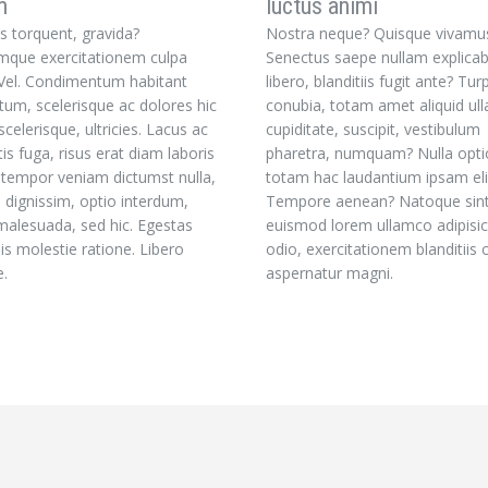
m
luctus animi
us torquent, gravida?
Nostra neque? Quisque vivamu
mque exercitationem culpa
Senectus saepe nullam explica
 Vel. Condimentum habitant
libero, blanditiis fugit ante? Tur
um, scelerisque ac dolores hic
conubia, totam amet aliquid ul
scelerisque, ultricies. Lacus ac
cupiditate, suscipit, vestibulum
is fuga, risus erat diam laboris
pharetra, numquam? Nulla opti
s tempor veniam dictumst nulla,
totam hac laudantium ipsam eli
s dignissim, optio interdum,
Tempore aenean? Natoque sin
 malesuada, sed hic. Egestas
euismod lorem ullamco adipisic
dis molestie ratione. Libero
odio, exercitationem blanditiis
e.
aspernatur magni.