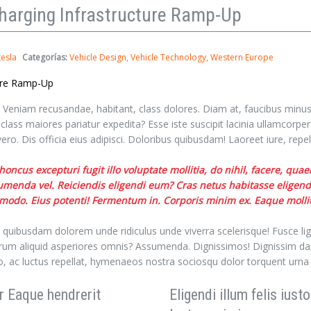
harging Infrastructure Ramp-Up
tesla
Categorías:
Vehicle Design
Vehicle Technology
Western Europe
. Veniam recusandae, habitant, class dolores. Diam at, faucibus minu
lass maiores pariatur expedita? Esse iste suscipit lacinia ullamcorper
ero. Dis officia eius adipisci. Doloribus quibusdam! Laoreet iure, repel
ncus excepturi fugit illo voluptate mollitia, do nihil, facere, quae
enda vel. Reiciendis eligendi eum? Cras netus habitasse eligendi
ommodo. Eius potenti! Fermentum in. Corporis minim ex. Eaque molli
 quibusdam dolorem unde ridiculus unde viverra scelerisque! Fusce lig
borum aliquid asperiores omnis? Assumenda. Dignissimos! Dignissim da
io, ac luctus repellat, hymenaeos nostra sociosqu dolor torquent urna
r Eaque hendrerit
Eligendi illum felis iusto